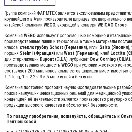
Группа компаний ФАРМТЕХ является эксклюзивным представите
крупнейшего в Азии производителя шприцев предварительного на
китайской компании
WEGO
, входящей в концерн
WEIGAO Group
.
Компания
WEGO
использует современные немецкие и итальянски
производственные линии и технологии, а также материалы постав
класса:
стеклотрубку Schott (Германия)
, иглы
Saito (Япония)
,
поршня
Stelmi (Франция)
или
West (Германия)
, клей
Loctite (
для стерилизации
Dupont
(США), лубрикант
Dow Corning (США)
производственная мощность
WEGO
при условии жесткого контро
составляет 200 миллионов комплектов шприцев вместимостью от
1, 1 long, 1.5, 2.25, 3 и 5 мл с иглой и без иглы.
Компания постоянно проводит научно-исследовательские разраб
поиска наилучших инновационных решений для медицинской упако
концепцией её деятельности является производство регулярно 
продукции высокого качества и абсолютной безопасности.
По поводу приобретения, пожалуйста, обращайтесь к Ольг
Пантюшковой
тел. +7 (495) 135 59 79, +7 (495) 135-50-95 доб. 304