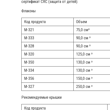
сертификат CRC (защита от детей).
Флаконы
Код продукта
Объем
M-321
75,0 см³
M-333
90,0 см ³
M-328
90,0 см ³
M-320
125,0 см ³
M-350
130,0 см ³
M-334
130,0 см ³
M-356
150,0 см ³
M-327
250,0 см ³
Рекомендуемые крышки
Код продукта